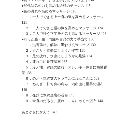
●気（エネルギー）を上手に取り入れよう 114
●60代は気の力を高める絶好のチャンス 115
●気の流れを高めるマッサージ 118
１．一人でできる上半身の気を高めるマッサージ
121
２．一人でできる腸の気を高めるマッサージ 124
３．二人で行う下半身の気を高めるマッサージ 126
●弱った膝・腰・内臓を食品の力で手当て 130
１．滋養強壮、解熱に黒炒り玄米スープ 130
２．肩こり・腰痛にしょうが湿布 131
３．足の疲れ、水虫にしょうがの足湯 134
４．疲れ目に番茶湿布 137
５．冷え性、胃腸の疲れ、アレルギー体質に梅醤番
茶 138
６．のど・気管支のトラブルにれんこん湯 139
７．ねんざ・打ち身の痛み、内出血に里芋の湿布
140
８．発熱に木綿豆腐の湿布 143
９．全身のだるさ、疲れにこんにゃくの湿布 144
あとがきにかえて 149