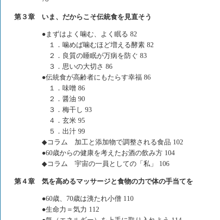
第３章 いま、だからこそ伝統食を見直そう
●まずはよく噛む、よく眠る 82
１．噛めば噛むほど増える酵素 82
２．良質の睡眠が万病を防ぐ 83
３．思いの大切さ 86
●伝統食が高齢者にもたらす幸福 86
１．味噌 86
２．醤油 90
３．梅干し 93
４．玄米 95
５．出汁 99
◆コラム 加工と添加物で調整される食品 102
●60歳からの健康を考えたお酒の飲み方 104
◆コラム 宇宙の一員としての「私」 106
第４章 気を高めるマッサージと食物の力で体の手当てを
●60歳、70歳は洟たれ小僧 110
●生命力＝気力 112