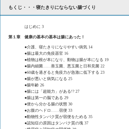
もくじ・・・寝たきりにならない腸づくり
はじめに 3
第１章 健康の基本の基本は腸にあった！
●介護、寝たきりになりやすい病気 14
●腸は最大の免疫器官 16
●植物は根が本になり、動物は腸が本になる 19
●腸内細菌……善玉菌、悪玉菌と日和見菌 22
●60歳を過ぎると免疫力が急激に低下する 23
●腸が悪いと病気になる 25
●腸年齢 26
●腸には「超能力」がある!? 27
●腸は第一の脳である 29
●便から分かる腸の状態 30
●お腹のヘドロ……宿便 33
●動物性タンパク質が宿便をためる 35
●認知症の原因はタンパク質の塊 37