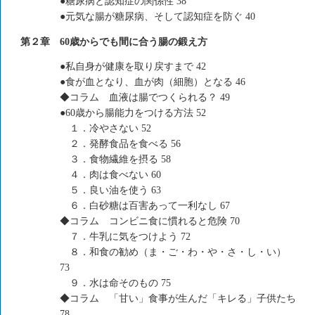
●糖尿病と認知症の関係性 38
●元気な腸が糖尿病、そして認知症を防ぐ 40
第２章 60歳からでも間に合う腸の鍛え方
●私自身が健康を取り戻すまで 42
●食が血となり、血が肉（細胞）となる 46
◆コラム 血液は腸でつくられる？ 49
●60歳から腸能力をつける方法 52
１．冷やさない 52
２．発酵食品を食べる 56
３．食物繊維を摂る 58
４．肉は食べない 60
５．良い油を使う 63
６．白砂糖は百害あって一利なし 67
◆コラム コンビニ食に慣れると危険 70
７．牛乳に気をつけよう 72
８．和食の勧め（ま・ご・わ・や・さ・し・い）
73
９．水は命そのもの 75
◆コラム 「甘い」食事が生んだ「キレる」子供たち
78