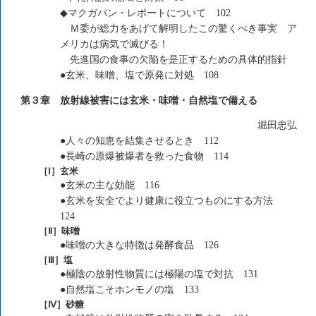
◆マクガバン・レポートについて 102
Ｍ委が総力をあげて解明したこの驚くべき事実 ア
メリカは病気で滅びる！
先進国の食事の欠陥を是正するための具体的指針
●玄米、味噌、塩で原発に対処 108
第３章 放射線被害には玄米・味噌・自然塩で備える
堀田忠弘
●人々の知恵を結集させるとき 112
●長崎の原爆被爆者を救った食物 114
［Ⅰ］玄米
●玄米の主な効能 116
●玄米を安全でより健康に役立つものにする方法
124
［Ⅱ］味噌
●味噌の大きな特徴は発酵食品 126
［Ⅲ］塩
●極陰の放射性物質には極陽の塩で対抗 131
●自然塩こそホンモノの塩 133
［Ⅳ］砂糖