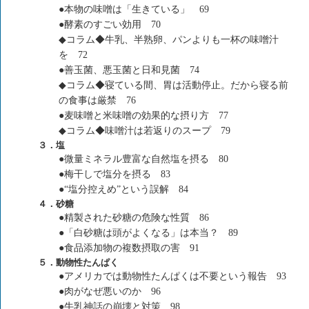
●本物の味噌は「生きている」 69
●酵素のすごい効用 70
◆コラム◆牛乳、半熟卵、パンよりも一杯の味噌汁
を 72
●善玉菌、悪玉菌と日和見菌 74
◆コラム◆寝ている間、胃は活動停止。だから寝る前
の食事は厳禁 76
●麦味噌と米味噌の効果的な摂り方 77
◆コラム◆味噌汁は若返りのスープ 79
３．塩
●微量ミネラル豊富な自然塩を摂る 80
●梅干しで塩分を摂る 83
●“塩分控えめ”という誤解 84
４．砂糖
●精製された砂糖の危険な性質 86
●「白砂糖は頭がよくなる」は本当？ 89
●食品添加物の複数摂取の害 91
５．動物性たんぱく
●アメリカでは動物性たんぱくは不要という報告 93
●肉がなぜ悪いのか 96
●牛乳神話の崩壊と対策 98