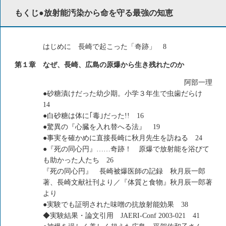
もくじ●放射能汚染から命を守る最強の知恵
はじめに 長崎で起こった「奇跡」 8
第１章 なぜ、長崎、広島の原爆から生き残れたのか
阿部一理
●砂糖漬けだった幼少期。小学３年生で虫歯だらけ
14
●白砂糖は体に｢毒｣だった!! 16
●驚異の『心臓を入れ替へる法』 19
●事実を確かめに直接長崎に秋月先生を訪ねる 24
●『死の同心円』……奇跡！ 原爆で放射能を浴びて
も助かった人たち 26
『死の同心円』 長崎被爆医師の記録 秋月辰一郎
著、長崎文献社刊より／『体質と食物』秋月辰一郎著
より
●実験でも証明された味噌の抗放射能効果 38
◆実験結果・論文引用 JAERI-Conf 2003-021 41