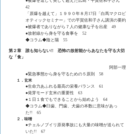
●被爆を逞しく美しく超えた広島・平賀佐和子さん
42
「原爆を越えて」１９９０年８月17日「白馬マクロビ
オティックセミナー」での平賀佐和子さん講演の要約
●被爆者でありながら７人の健康な子を出産 49
●放射線から身を守る食事を 52
◆コラム◆陰と陽 55
第２章 誰も知らない!! 恐怖の放射能からあなたを守る大切
な「食」
阿部一理
●緊急事態から身を守るための５原則 58
１．玄米
●生命力あふれる最高の栄養バランス 61
●発芽モード玄米の重要性 63
●１日１食でもできることから始めよう 64
◆コラム◆臼歯、門歯、犬歯の本数に意味があっ
た!! 65
２．味噌
●チェルノブイリ原発事故にも大量の味噌が送られて
いた!! 67