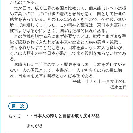
たものである。
わが国は、広く世界の各国と比較して、個人能力レベルは極
めて高いのに、特に戦後の憲法と教育が悪く、国として普通の
感覚を失っている。その現状は恐るべきもので、今や後が無い
所まで到達してしまった。この精神的荒廃は、東日本大震災の
被害よりはるかに大きく、国家は危機的状況にある。
この危機を脱する為にまず必要なことは、戦後さまざまな手
段で隠蔽されてきたわが国本来の歴史と民族の美点を認識し、
誇りを取り戻すことだと思う。日本を嫌いな日本人も多いが、
それは人類史の中で日本が果たして来た役割を知らない故であ
る。
素晴らしい二千年の文明・歴史を持つ国・日本を愛してやま
ない一人の国民として、本書が、一人でも多くの方の目に触
れ、日本国を見直す契機となれば本望である。
平成二十四年十一月文化の日
徳永圀典
目 次
もくじ・・・日本人の誇りと自信を取り戻す33話
まえがき