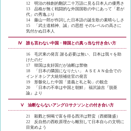
12 明治の独創的翻訳二十万語に見る日本人の優秀さ
13 品格が無く戦闘的な外国国歌の中にあって「君が
代」の秀逸ぶり
14 藤山一郎が作詞した日本語の誕生歌の素晴らしさ
15 「武士道精神、誠」の思想 そのレベルの高さに
気付かぬ日本人
Ⅳ 誰も言わない中国・韓国との真っ当な付き合い方
16 毛沢東の発言 謝る必要は無い、日本は我々を助
けたのだ
17 韓国は友好国だが油断は禁物
18 「日本の隣国になりたい」 ＡＳＥＡＮ会合での
インドネシア大統領補佐官の発言
19 形骸化した中国「道義と礼と恥」の観念
20 「日本の不幸は中国と朝鮮」 福沢諭吉『脱亜
論』より
Ⅴ 油断ならないアングロサクソンとの付き合い方
21 殺戮と恫喝で富を得る西洋は野蛮（西郷隆盛）
22 反自然の西欧原理から離別して日本自らの文明に
目覚めよう