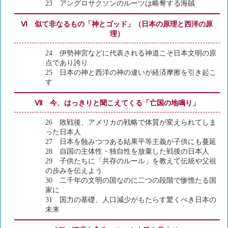
23 アングロサクソンのルーツは略奪する海賊
Ⅵ 似て非なるもの「神とゴッド」（日本の原理と西洋の原
理）
24 伊勢神宮などに代表される神道こそ日本文明の原
点であり誇り
25 日本の神と西洋の神の違いが経済摩擦を引き起こ
す
Ⅶ 今、はっきりと聞こえてくる「亡国の地鳴り」
26 敗戦後、アメリカの戦略で体質が変えられてしま
った日本人
27 日本を蝕みつつある結果平等主義が子供にも蔓延
28 自国の主体性・独自性を放棄した戦後の日本人
29 子供たちに「共存のルール」を教えて伝統や父祖
の歩みを伝えよう
30 二千年の文明の国なのに二つの段階で惨憺たる国
家に
31 国力の基礎、人口減少がもたらす驚くべき日本の
未来