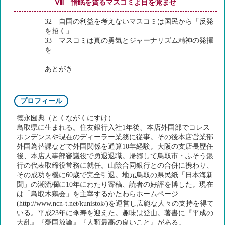
Ⅷ 惰眠を貪るマスコミよ目を覚ませ
32 自国の利益を考えないマスコミは国民から「反発
を招く」
33 マスコミは真の勇気とジャーナリズム精神の発揮
を
あとがき
プロフィール
徳永圀典（とくながくにすけ）
鳥取県に生まれる。住友銀行入社1年後、本店外国部でコレス
ポンデンスや現在のディーラー業務に従事。その後本店営業部
外国為替課などで外国関係を通算10年経験。大阪の支店長歴任
後、本店人事部審議役で勇退退職。帰郷して鳥取市・ふそう銀
行の代表取締役常務に就任。山陰合同銀行との合併に携わり、
その成功を機に60歳で完全引退。地元鳥取の県民紙「日本海新
聞」の潮流欄に10年にわたり寄稿、読者の好評を博した。現在
は「鳥取木鶏会」を主宰するかたわらホームページ
(http://www.ncn-t.net/kunistok/)を運営し広範な人々の支持を得て
いる。平成23年に傘寿を迎えた。趣味は登山。著書に『平成の
大乱』『憂国放論』『人類最高の良いこと』がある。