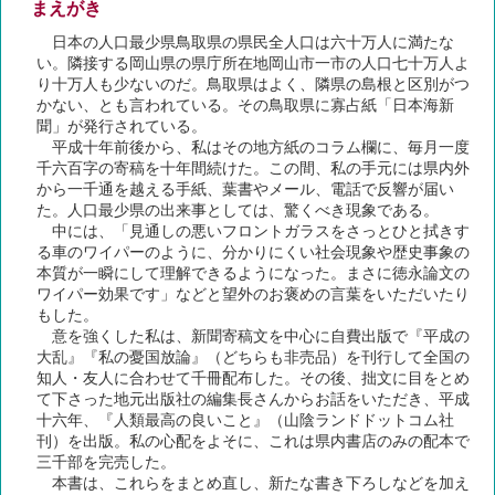
まえがき
日本の人口最少県鳥取県の県民全人口は六十万人に満たな
い。隣接する岡山県の県庁所在地岡山市一市の人口七十万人よ
り十万人も少ないのだ。鳥取県はよく、隣県の島根と区別がつ
かない、とも言われている。その鳥取県に寡占紙「日本海新
聞」が発行されている。
平成十年前後から、私はその地方紙のコラム欄に、毎月一度
千六百字の寄稿を十年間続けた。この間、私の手元には県内外
から一千通を越える手紙、葉書やメール、電話で反響が届い
た。人口最少県の出来事としては、驚くべき現象である。
中には、「見通しの悪いフロントガラスをさっとひと拭きす
る車のワイパーのように、分かりにくい社会現象や歴史事象の
本質が一瞬にして理解できるようになった。まさに徳永論文の
ワイパー効果です」などと望外のお褒めの言葉をいただいたり
もした。
意を強くした私は、新聞寄稿文を中心に自費出版で『平成の
大乱』『私の憂国放論』（どちらも非売品）を刊行して全国の
知人・友人に合わせて千冊配布した。その後、拙文に目をとめ
て下さった地元出版社の編集長さんからお話をいただき、平成
十六年、『人類最高の良いこと』（山陰ランドドットコム社
刊）を出版。私の心配をよそに、これは県内書店のみの配本で
三千部を完売した。
本書は、これらをまとめ直し、新たな書き下ろしなどを加え