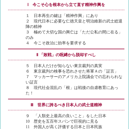
Ⅰ 今こそ心を根本から立て直す精神作興を
１ 日本再生の鍵は「精神作興」にあり
２ 現代日本に必要な仁徳天皇と明治維新の武士総退
陣の精神
３ 極めて大切な国の興亡は「ただ公私の間に在る」
のみ
４ 今こそ政治に効率を要求する
Ⅱ 「敗戦」の呪縛から脱却すべし
５ 日本人だけが知らない東京裁判の真実
６ 東京裁判の検事を恐れさせた将軍Ａの「証言」
７ マッカーサーのアメリカ上院議会での忘れられな
い証言
８ 現代社会混乱の「根」は戦後の自虐教育にあっ
た！
Ⅲ 世界に誇るべき日本人の武士道精神
９ 「人類史上最高の良いこと」をした日本
10 歴史を五百年スパンで巨視的に見る
11 外国人が高く評価する日本と日本民族