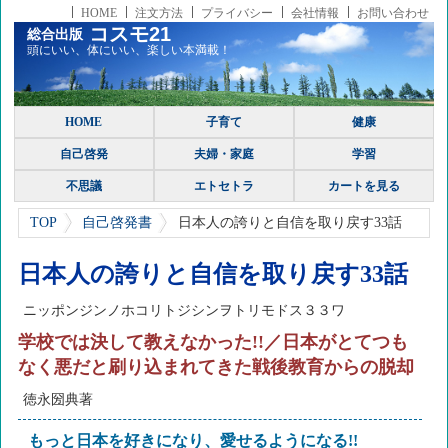
HOME
注文方法
プライバシー
会社情報
お問い合わせ
コスモ21
総合出版
頭にいい、体にいい、楽しい本満載！
HOME
子育て
健康
自己啓発
夫婦・家庭
学習
不思議
エトセトラ
カートを見る
TOP
自己啓発書
日本人の誇りと自信を取り戻す33話
日本人の誇りと自信を取り戻す33話
ニッポンジンノホコリトジシンヲトリモドス３３ワ
学校では決して教えなかった!!／日本がとてつも
なく悪だと刷り込まれてきた戦後教育からの脱却
徳永圀典著
もっと日本を好きになり、愛せるようになる!!