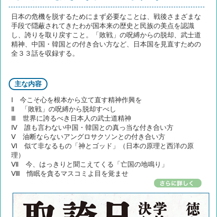
日本の危機を脱するためにまず必要なことは、戦後さまざまな
手段で隠蔽されてきたわが国本来の歴史と民族の美点を認識
し、誇りを取り戻すこと。「敗戦」の呪縛からの脱却、武士道
精神、中国・韓国との付き合い方など、日本国を見直すための
全３３話を収録する。
主な内容
Ⅰ 今こそ心を根本から立て直す精神作興を
Ⅱ 「敗戦」の呪縛から脱却すべし
Ⅲ 世界に誇るべき日本人の武士道精神
Ⅳ 誰も言わない中国・韓国との真っ当な付き合い方
Ⅴ 油断ならないアングロサクソンとの付き合い方
Ⅵ 似て非なるもの「神とゴッド」（日本の原理と西洋の原
理）
Ⅶ 今、はっきりと聞こえてくる「亡国の地鳴り」
Ⅷ 惰眠を貪るマスコミよ目を覚ませ