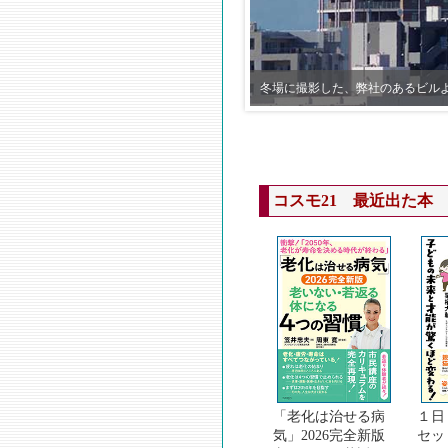
冬場に撮影した、弊社のあるビル
コスモ21 最近出た本
「老化は治せる病
１日
気」2026完全新版
セッ