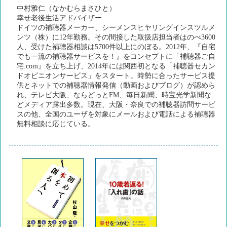
中村雅仁（なかむらまさひと）
幸せ老後生活アドバイザー
ドイツの補聴器メーカー、シーメンスヒヤリングインスツルメ
ンツ（株）に12年勤務。その間接した取扱店担当者はのべ3600
人、受けた補聴器相談は5700件以上にのぼる。2012年、『自宅
でも一流の補聴器サービスを！』をコンセプトに「補聴器ご自
宅.com』を立ち上げ、2014年には関西初となる「補聴器セカン
ドオピニオンサービス」をスタート。時勢に合ったサービス提
供とネットでの補聴器情報発信（動画およびブログ）が認めら
れ、テレビ大阪、ならどっとFM、毎日新聞、時宝光学新聞な
どメディア露出多数。現在、大阪・奈良での補聴器訪問サービ
スの他、全国のユーザを対象にメールおよび電話による補聴器
無料相談に応じている。