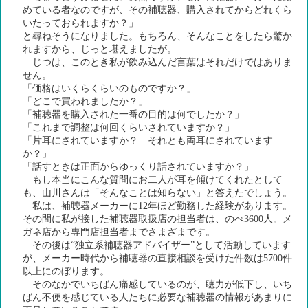
めている者なのですが、その補聴器、購入されてからどれくら
いたっておられますか？」
と尋ねそうになりました。もちろん、そんなことをしたら驚か
れますから、じっと堪えましたが。
じつは、このとき私が飲み込んだ言葉はそれだけではありま
せん。
「価格はいくらくらいのものですか？」
「どこで買われましたか？」
「補聴器を購入された一番の目的は何でしたか？」
「これまで調整は何回くらいされていますか？」
「片耳にされていますか？ それとも両耳にされています
か？」
「話すときは正面からゆっくり話されていますか？」
もし本当にこんな質問にお二人が耳を傾けてくれたとして
も、山川さんは「そんなことは知らない」と答えたでしょう。
私は、補聴器メーカーに12年ほど勤務した経験があります。
その間に私が接した補聴器取扱店の担当者は、のべ3600人。メ
ガネ店から専門店担当者までさまざまです。
その後は“独立系補聴器アドバイザー”として活動しています
が、メーカー時代から補聴器の直接相談を受けた件数は5700件
以上にのぼります。
そのなかでいちばん痛感しているのが、聴力が低下し、いち
ばん不便を感じている人たちに必要な補聴器の情報があまりに