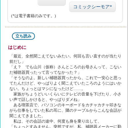
コミックシーモア*
(*は電子書籍のみです。)
立ち読み
はじめに
「最近、全然聞こえてないみたい。何回も言い直すのが当たり
前だし」
「え？ でも山川（仮称）さんところのお母さんって、こない
だ補聴器買ったって言ってなかった？」
「そうなのよ。新しい補聴器買ったから、これで一安心と思っ
てたんだけど、やっぱりよく聞こえていたころのようにはいか
ない。ちょっとはマシになったけど……。
家族がちょうどいいくらいにテレビの音量を下げたり、小さ
い声で話しかけると、やっぱりダメね」
ある喫茶店で、パソコンのキーボードをカチャカチャ叩きな
がら仕事をしていた私の耳に、隣のテーブルからこんな会話が
聞こえてきました。
私は、その会話の途中、何度も身を乗り出して、
「ちょっとすみません。突然ですが、私、補聴器メーカーに勤