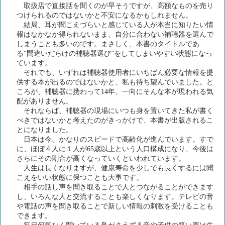
取扱店で直接話を聞くのが早そうですが、高額なものを売り
つけられるのではないかと不安になるかもしれません。
結局、耳が聞こえづらいと感じている人が本当に知りたい情
報はなかなか得られないまま、自分に合わない補聴器を選んで
しまうことも多いのです。まさしく、本書のタイトルであ
る“間違いだらけの補聴器選び”をしてしまいやすい状態になっ
ています。
それでも、いずれは補聴器使用者にいちばん必要な情報を提
供する本が出るのではないかと、私も待ち望んでいました。と
ころが、補聴器に携わって14年、一向にそんな本が現われる気
配がありません。
それならば、補聴器の現場にいつも身を置いてきた私が書く
べきではないかと考えたのがきっかけで、本書が出版されるこ
とになりました。
日本は今、かなりのスピードで高齢化が進んでいます。すで
に、ほぼ４人に１人が65歳以上という人口構成になり、今後は
さらにその割合が高くなっていくといわれています。
人生は長くなりますが、健康寿命を少しでも長くするには聞
こえをいい状態に保つことも大事です。
相手の話し声を聞き取ることで人とつながることができます
し、いろんな人と交流することも楽しくなります。テレビの音
や電話の声を聞き取ることで新しい情報の刺激を受けることも
できます。