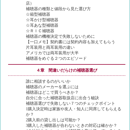
店）
補聴器の種類と値段から見た選び方
☆箱型補聴器
☆耳かけ型補聴器
☆耳あな型補聴器
☆ＲＩＣ補聴器
補聴器の機種決定で失敗しないために
【一口メモ】契約書には契約内容も加えてもらう
片耳装用と両耳装用の違い
アメリカでは両耳装用が大半
補聴器をめぐる２つのエピソード
４章 間違いだらけの補聴器選び
誰に相談するのがいいか
補聴器のメーカーを選ぶには
補聴器はどこで買うべきか？
自分に合った補聴器取扱店に出合う秘訣
補聴器選びで失敗しない７つのチェックポイント
1購入決定時は家族や友人・知人に同席してもらえる
か？
2購入前の貸し出しは可能か？
3購入した補聴器が合わないときの対応は確かか？