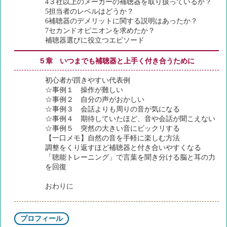
4３社以上のメーカーの補聴器を取り扱っているか？
5担当者のレベルはどうか？
6補聴器のデメリットに関する説明はあったか？
7セカンドオピニオンを求めたか？
補聴器選びに役立つエピソード
５章 いつまでも補聴器と上手く付き合うために
初心者が躓きやすい代表例
☆事例１ 操作が難しい
☆事例２ 自分の声がおかしい
☆事例３ 会話よりも周りの音が気になる
☆事例４ 期待していたほど、音や会話が聞こえない
☆事例５ 突然の大きい音にビックリする
【一口メモ】自然の音を手軽に楽しむ方法
調整をくり返すほど補聴器と付き合いやすくなる
「聴能トレーニング」で言葉を聞き分ける脳と耳の力
を回復
おわりに
プロフィール