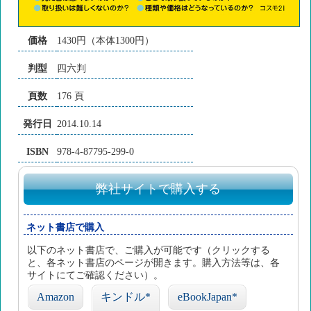
価格
1430円（本体1300円）
判型
四六判
頁数
176 頁
発行日
2014.10.14
ISBN
978-4-87795-299-0
弊社サイトで購入する
ネット書店で購入
以下のネット書店で、ご購入が可能です（クリックする
と、各ネット書店のページが開きます。購入方法等は、各
サイトにてご確認ください）。
Amazon
キンドル*
eBookJapan*