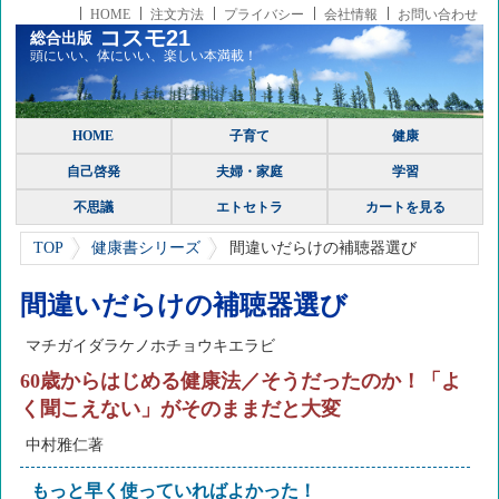
HOME
注文方法
プライバシー
会社情報
お問い合わせ
コスモ21
総合出版
頭にいい、体にいい、楽しい本満載！
HOME
子育て
健康
自己啓発
夫婦・家庭
学習
不思議
エトセトラ
カートを見る
TOP
健康書シリーズ
間違いだらけの補聴器選び
間違いだらけの補聴器選び
マチガイダラケノホチョウキエラビ
60歳からはじめる健康法／そうだったのか！「よ
く聞こえない」がそのままだと大変
中村雅仁著
もっと早く使っていればよかった！