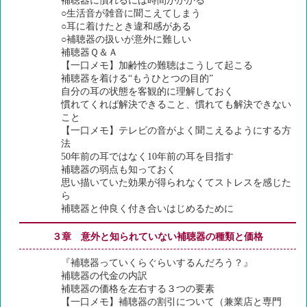
補聴器に慣れるには時間がかかる
○生活音が雑音に聞こえてしまう
○耳に着けたとき違和感がある
○補聴器の扱いが意外に難しい
補聴器Ｑ＆Ａ
【一口メモ】加齢性の難聴はこうして起こる
補聴器を着ける“もうひとつの目的”
自分の耳の状態を客観的に理解しておく
慣れてくれば解決できること、慣れても解決できない
こと
【一口メモ】テレビの音がよく聞こえるようにする方
法
50年前の耳ではなく10年前の耳を目指す
補聴器の弱点も知っておく
思い描いていた効果が得られなくてストレスを感じた
ら
補聴器と仲良く付き合いはじめるために
３章 意外と知られていない補聴器の種類と価格
『補聴器っていくらぐらいするんだろう？』
補聴器の代金の内訳
補聴器の価格を左右する３つの要素
【一口メモ】補聴器の割引について（兼業店と専門