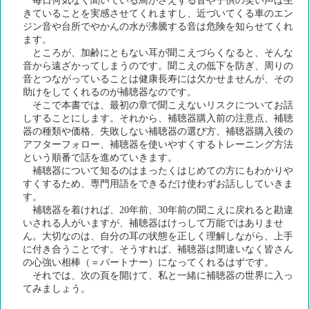
毎日何気なく聞いている鳥がさえずる音や子供の笑い声は生
きていることを実感させてくれますし、近づいてくる車のエン
ジン音や台所でやかんの水が沸騰する音は危険を知らせてくれ
ます。
ところが、加齢にともない耳が聞こえづらくなると、そんな
音から遠ざかってしまうのです。聞こえの低下を防ぎ、周りの
音とつながっていることは健康長寿には欠かせませんが、その
助けをしてくれるのが補聴器なのです。
そこで本書では、最初の章で聞こえないリスクについてお話
しすることにします。それから、補聴器購入前の注意点、補聴
器の種類や価格、失敗しない補聴器の選び方、補聴器購入後の
アフターフォロー、補聴器を使いやすくするトレーニング方法
という順番で話を進めていきます。
補聴器について知るのはまったくはじめての方にもわかりや
すくするため、専門用語をできるだけ使わずお話ししていきま
す。
補聴器を着ければ、20年前、30年前の聞こえに戻れると勘違
いされる人がいますが、補聴器はけっして万能ではありませ
ん。大切なのは、自分の耳の状態を正しく理解しながら、上手
に付き合うことです。そうすれば、補聴器は間違いなく皆さん
の心強い相棒（＝パートナー）になってくれるはずです。
それでは、次の頁を開けて、私と一緒に補聴器の世界に入っ
てみましょう。