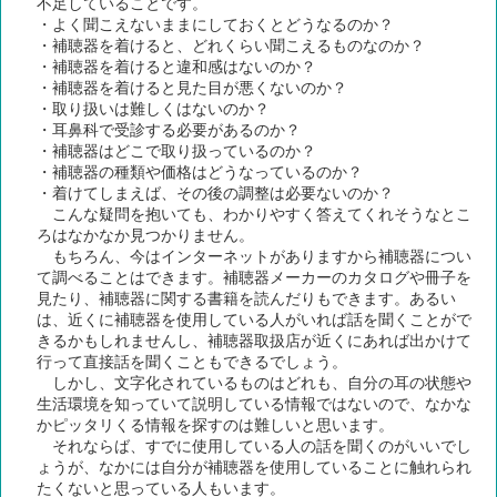
不足していることです。
・よく聞こえないままにしておくとどうなるのか？
・補聴器を着けると、どれくらい聞こえるものなのか？
・補聴器を着けると違和感はないのか？
・補聴器を着けると見た目が悪くないのか？
・取り扱いは難しくはないのか？
・耳鼻科で受診する必要があるのか？
・補聴器はどこで取り扱っているのか？
・補聴器の種類や価格はどうなっているのか？
・着けてしまえば、その後の調整は必要ないのか？
こんな疑問を抱いても、わかりやすく答えてくれそうなとこ
ろはなかなか見つかりません。
もちろん、今はインターネットがありますから補聴器につい
て調べることはできます。補聴器メーカーのカタログや冊子を
見たり、補聴器に関する書籍を読んだりもできます。あるい
は、近くに補聴器を使用している人がいれば話を聞くことがで
きるかもしれませんし、補聴器取扱店が近くにあれば出かけて
行って直接話を聞くこともできるでしょう。
しかし、文字化されているものはどれも、自分の耳の状態や
生活環境を知っていて説明している情報ではないので、なかな
かピッタリくる情報を探すのは難しいと思います。
それならば、すでに使用している人の話を聞くのがいいでし
ょうが、なかには自分が補聴器を使用していることに触れられ
たくないと思っている人もいます。