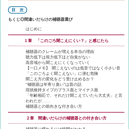
目 次
もくじ◎間違いだらけの補聴器選び
はじめに
１章 「このごろ聞こえにくい？」と感じたら
補聴器のクレームが増える本当の理由
聴力低下は視力低下ほど自覚がない
高音域から聞こえにくくなっていく
【一口メモ】 聞こえないのは低音ではなく小さい音
「このごろよく聞こえない」に潜む危険
聞こえ方の変化をどう受け止めるか？
“補聴器は年寄り臭い”は昔の話
現状維持タイプのプラス面とマイナス面
「年齢相応で、それだけ聞こえていたら大丈夫」と言
われたが……
補聴器との前向きな付き合い方
２章 間違いだらけの補聴器との付き合い方