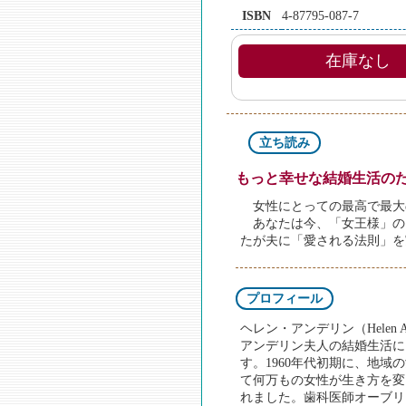
ISBN
4-87795-087-7
在庫なし
立ち読み
もっと幸せな結婚生活の
女性にとっての最高で最大
あなたは今、「女王様」の
たが夫に「愛される法則」を
プロフィール
ヘレン・アンデリン（Helen An
アンデリン夫人の結婚生活に
す。1960年代初期に、地
て何万もの女性が生き方を変
れました。歯科医師オーブリ