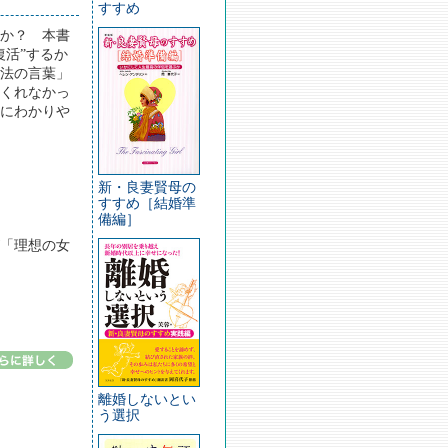
すすめ
か？ 本書
復活”するか
法の言葉」
くれなかっ
にわかりや
新・良妻賢母の
すすめ［結婚準
備編］
「理想の女
離婚しないとい
う選択