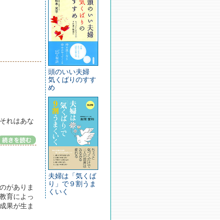
頭のいい夫婦
気くばりのすす
め
それはあな
夫婦は「気くば
り」で９割うま
のがありま
くいく
の教育によっ
成果が生ま