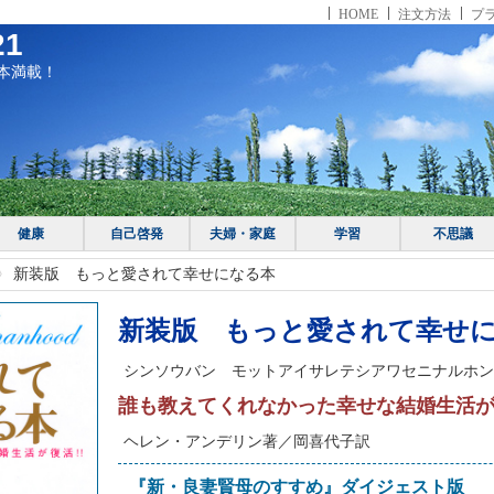
HOME
注文方法
プ
1
本満載！
健康
自己啓発
夫婦・家庭
学習
不思議
新装版 もっと愛されて幸せになる本
新装版 もっと愛されて幸せ
シンソウバン モットアイサレテシアワセニナルホン
誰も教えてくれなかった幸せな結婚生活が復
ヘレン・アンデリン著／岡喜代子訳
『新・良妻賢母のすすめ』ダイジェスト版