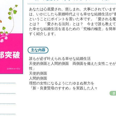
あなたは心底愛され、慈しまれ、大事にされています
は、いかにしたら新婚時代よりも幸せな結婚生活が“
ということにポイントを置いた本です。「愛される魔
とは？ 「愛される法則」とは？ 今まで誰も教えて
た幸せな結婚生活を送るための「究極の極意」を簡単
すく紹介します。
主な内容
誰もが必ず叶えられる幸せな結婚生活
天使的側面と人間的側面 両側面を備えた女性こそが
性」
天使的側面
人間的側面
）
理想の女性になるようにたゆまぬ努力を
『新・良妻賢母のすすめ』を実践した人々