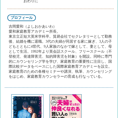
おわりに
プロフィール
吉岡愛和（よしおかあいわ）
愛和家庭教育アカデミー所長。
東京立正短大英米学科卒。貿易会社でセクレタリーとして勤務
後、結婚を機に退職。3代の夫婦が同居する家に嫁ぎ、3人の子
どもとともに4世代、9人家族のなかで嫁として、妻として、母
として生活。1992年より英会話スクール、フリースクール（不
登校児、発達障害児、知的障害児を対象）を開設。同時に専門
的にカウンセリング学を学び、家庭教育の重要性に注目し、国
際比較データをベースにした国際家庭教育アカデミーを設立。
家庭教育のための各種セミナーや講演、執筆、カウンセリング
をはじめ、家庭教育カウンセラーの育成も行なっている。