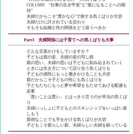
COLUMN “仕事の生き甲斐”と“親になることへの期
待”
夫婦だからこそ“豊かな心”で接する気くばりが大切
夫婦だけに許されている交わり
そもそも結婚と性の関係をどう扱うべきか
Part3 夫婦関係には子育てへの気くばりも大事
どんな言葉かけをしていますか？
子どもは親の姿、夫婦の姿の写し鏡
親の思い、夫婦の思いは子どもに刻み込まれていく
ときには生き方について語り合う気くばりも
子どもの感性にもっと働きかけることも大切
親だからこそ子どもの性にも気くばりを
子どもたちにもっと夢や希望をもたせてあげる配慮も
必要
「悪いことは悪い」とはっきり言うのが本当の気くば
り
夫婦いっしょに子どもとのスキンシップをいっぱい楽
しもう
面倒なことでも手をかける気くばりが大切
子どもこそ親らしい親、夫婦らしい夫婦を願っている