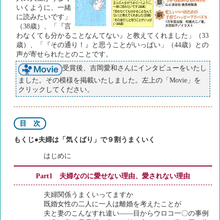
いくように、一緒
に読みたいです」
（38歳）、「『言
わなくても分かることなんてない』と教えてくれました」（33
歳）、「『その通り！』と思うことがいっぱい」（44歳）との
声が寄せられたとのことです。
受賞後、吉岡愛和さんにインタビューをいたし
ました。その模様を掲載いたしました。左上の「Movie」を
クリックしてください。
目 次
もくじ●夫婦は「気くばり」で９割うまくいく
はじめに
Part1 夫婦なのに愛せない理由、愛されない理由
夫婦関係うまくいってますか
既婚女性の二人に一人は離婚を考えたことが
夫と妻のこんなすれ違い——目からウロコ一〇の事例