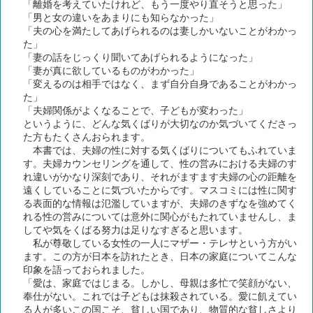
「離婚を考えていたけれど、もう一度やり直そうと思った」
「男と女の違いをあまりにも知らなかった」
「夫の心を満たしてあげられるのは妻しかいないことがわかっ
た」
「妻の話をじっくり聞いてあげられるようになった」
「妻が真に欲しているものがわかった」
「変えるのは相手ではなく、まず自分自身であることがわかっ
た」
「夫婦関係がよくなることで、子どもが変わった」
というように、どんな気くばりが大切なのか気づいてくださっ
た方もたくさんおられます。
本書では、夫婦の性に対する気くばりについてもふれていま
す。夫婦カウンセリングを通して、性の営みにおける夫婦のす
れ違いがかなり深刻であり、それがますます夫婦の心の距離を
遠くしていることに気づいたからです。マスコミには性に関す
る表面的な情報は氾濫していますが、夫婦のきずなを強めてく
れる性の営みについては意外に関心がもたれていませんし、ま
してや気をくばる努力は足りなすぎると思います。
私が尊敬している女性の一人にマザー・テレサという方がい
ます。この方が日本を訪れたとき、日本の家庭についてこんな
印象を語っておられました。
「愛は、家庭ではじまる。しかし、母親は多忙で笑顔がない、
奉仕がない。これでは子どもは抹殺されている。愛に飢えてい
る人が多いこの国こそ、貧しい国であり、物質的な貧しさより