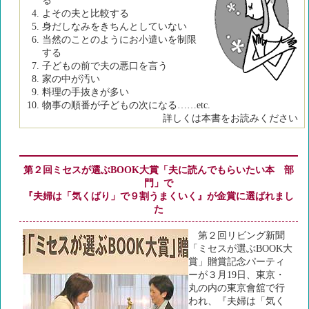
る
よその夫と比較する
身だしなみをきちんとしていない
当然のことのようにお小遣いを制限
する
子どもの前で夫の悪口を言う
家の中が汚い
料理の手抜きが多い
物事の順番が子どもの次になる……etc.
詳しくは本書をお読みください
第２回ミセスが選ぶBOOK大賞「夫に読んでもらいたい本 部
門」で
『夫婦は「気くばり」で９割うまくいく』が金賞に選ばれまし
た
第２回リビング新聞
「ミセスが選ぶBOOK大
賞」贈賞記念パーティ
ーが３月19日、東京・
丸の内の東京會舘で行
われ、『夫婦は「気く