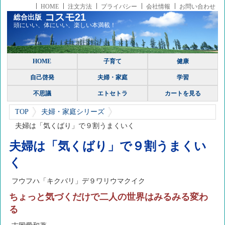
HOME
注文方法
プライバシー
会社情報
お問い合わせ
コスモ21
総合出版
頭にいい、体にいい、楽しい本満載！
HOME
子育て
健康
自己啓発
夫婦・家庭
学習
不思議
エトセトラ
カートを見る
TOP
夫婦・家庭シリーズ
夫婦は「気くばり」で９割うまくいく
夫婦は「気くばり」で９割うまくい
く
フウフハ「キクバリ」デ９ワリウマクイク
ちょっと気づくだけで二人の世界はみるみる変わ
る