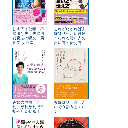
甘え下手な妻 不
これがわかれば夫
器用な夫 夫婦円
婦はぜったい仲良
満魔法の呪文「男
くなれる賢い人の
６歳 女９歳」
言い方・伝え方
夫婦の危機「こ
夫婦は話し方しだ
れ」がわかれば９
いで９割うまくい
割やり直せる！
く