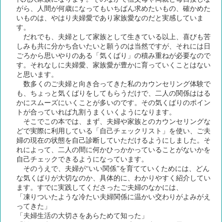
がら、人間が何歳になってもいちばん求めたいもの、確かめた
いものは、やはり夫婦愛であり家族愛なのだと実感していま
す。
だれでも、夫婦として家族として生きている以上、喜びも苦
しみも共に分かち合いたいと願うのは当然ですが、それには日
ごろから思いやりのある「気くばり」の積み重ねが必要なので
す。それなしに夫婦愛、家族愛が豊かに育っていくことはない
と思います。
数多くのご夫婦と向き合ってきた私のカウンセリング体験で
も、ちょっと気くばりをしてもらうだけで、二人の関係ははる
かにスムーズにいくことが多いのです。その気くばりのポイン
トが合っていれば九割うまくいくようになります。
そこでこの本では、まず、夫婦や家族とのカウンセリングな
どで実際に利用している「自己チェックリスト」を使い、ご夫
婦の現在の状態を自己診断していただけるようにしました。そ
れによって、二人の間に何かひっかかっていることがないかを
自己チェックできるようになっています。
そのうえで、夫婦が“いい関係”を育てていくためには、どん
な気くばりが大切なのか、具体的に、わかりやすく紹介してい
ます。すでに実践してくださったご夫婦のなかには、
「凍りついたような冷たい夫婦関係に温かい交わりがよみがえ
ってきた」
「夫婦生活の大切さをあらためて知った」