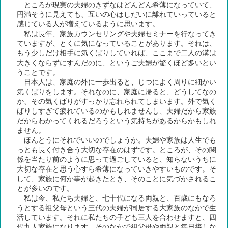
ところが現実の夫婦のきずなはどんどん希薄になっていて、
円満そうに見えても、互いの心はしだいに離れていっていると
感じている人が増えているように思います。
私は長年、家族カウンセリングや夫婦セミナーを行なってき
ていますが、とくに気になっていることがあります。それは、
もう少しだけ相手に気くばりしていれば、ここまで二人の溝は
大きくならずにすんだのに、というご夫婦が驚くほど多いとい
うことです。
日本人は、家庭の外に一歩出ると、じつによく周りに細かい
気くばりをします。それなのに、家庭に帰ると、どうしてなの
か、その気くばりがすっかり忘れられてしまいます。外で気く
ばりしすぎて疲れているのかもしれませんし、夫婦だから家族
だからわかってくれるだろうという気持ちがあるからかもしれ
ません。
ほんとうにそれでいいのでしょうか。夫婦や家族は人生でも
っとも長く付き合う大切な存在のはずです。ところが、その関
係を当たり前のように思って過ごしていると、知らないうちに
大切な存在と思う心すら希薄になっていきやすいものです。そ
して、家族に何か事が起きたとき、そのことに気づかされるこ
とが多いのです。
私は今、私たち夫婦と、七十代になる両親と、百歳にもなろ
うとする祖父母という三代の夫婦が同居する大家族のなかで生
活しています。それに私たちの子ども三人を合わせますと、四
代九人家族になります。そのなかで祖父母や両親と毎日接しな