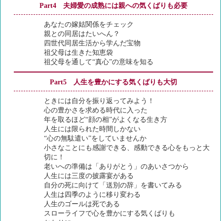
Part4 夫婦愛の成熟には親への気くばりも必要
あなたの嫁姑関係をチェック
親との同居はたいへん？
四世代同居生活から学んだ宝物
祖父母は生きた知恵袋
祖父母を通して“真心”の意味を知る
Part5 人生を豊かにする気くばりも大切
ときには自分を振り返ってみよう！
心の豊かさを求める時代に入った
年を取るほど“顔の相”がよくなる生き方
人生には限られた時間しかない
“心の無駄遣い”をしていませんか
小さなことにも感謝できる、感動できる心をもっと大
切に！
老いへの準備は「ありがとう」のあいさつから
人生には三度の披露宴がある
自分の死に向けて「送別の辞」を書いてみる
人生は四季のように移り変わる
人生のゴールは死である
スローライフで心を豊かにする気くばりも