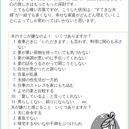
心の貧しさはもっともっと深刻です」
とても心痛い言葉ですが、こうした状況は、“すてきな夫
婦”が一組でも多くなり、幸せな家庭がどんどん増えていくこ
とによってしか変わってはいかないと思います。
夫のそこが嫌なのよ！ いくつありますか？
食事どきに「いただきます」も言わず、料理に関心も示さ
ない
妻が重い荷物を持っていても気づかない
妻の体調が悪いのに手伝ってくれない
妻の話をうるさがって聞こうとしない
自分が悪かったと謝らない
言葉が乱暴
夫婦の性生活が一方的
仕事のストレスを家にもち込む
よその妻と比較する
「愛しているよ」と言ってくれない
男らしくない、頼りにならない……etc.
夫が嫌だと感じること いくつありますか？
夫に命令する
素直でない
帰宅するやいなや不満をぶつけられ