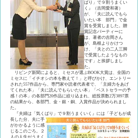
ばり」で９割うまくい
く』（吉岡愛和著）
が、「夫に読んでもら
いたい本 部門」で金
賞を受賞しました。贈
賞記念パーティーに
は、著者の吉岡さん
が、島根よりかけつ
け、「夫との二人三脚
で受賞したようなもの
です」と挨拶しまし
た。
リビング新聞によると、ミセスが選ぶBOOK大賞は、全国の
ミセスに「イチオシの本を教えて！」と呼びかけ、エントリー
された557作品から、専門家や読者代表者で、「主婦力をあげ
てくれた本」「夫に読んでもらいたい本」「ベストセラーの予
感！の本」の各部門20作品に絞り込まれ、総投票数2万3897票
の結果から、各部門、金・銀・銅、入賞作品が決められまし
た。
『夫婦は「気くばり」で９割うまくいく』には「子ども
が成
長した分、夫に手
がかかるように感
じるこのごろ。２
人の人生がうまく