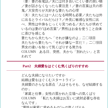
〈妻〉妻の長電話／夫には付き合いにくい妻の買い物
／妻が話さなくなったら要注意！／妻の言葉は天の邪
鬼／大安売りが大好きな妻たちの心理
〈夫〉夫たちには一人になる時間も必要／夫たちは外
に出るとライバルだらけ？／外見に敏感な女性に比
べ、男性は中身をじっくり見つめる／夫たちが求めて
いるのは妻の“ほめ言葉”／男性はお金を使うこと自体
に喜びを感じる
妻たちから夫たちへ「それが嫌なのよ」二〇項目
夫たちから妻たちへ「それが嫌な一言だ！」二〇項目
男女の違いを知って気くばりする努力を
COLUMN ある日、突然、夫から「別れたい」と言
われて
Part2 夫婦愛をはぐくむ気くばりのすすめ
どんな夫婦になりたいですか
結婚は愛をはぐくむスタートライン
夫婦愛のさらなる原点「人はそもそも、なぜ結婚する
のか」
「家庭と仕事」女性の置かれた立場への気くばり
COLUMN 「私たち夫婦はお互いに絶対必要な存在
なんです」
“男性が家庭に求めるもの”への気くばりも