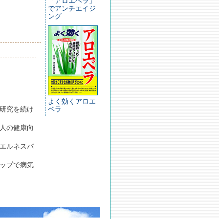
「アロエベラ」
でアンチエイジ
ング
よく効くアロエ
ベラ
る研究を続け
人の健康向
エルネスパ
ップで病気