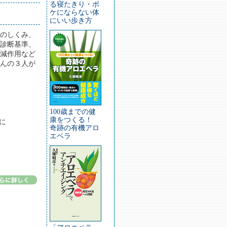
る寝たきり・ボ
ケにならない体
にいい歩き方
のしくみ、
診断基準、
減作用など
んの３人が
100歳までの健
康をつくる！
に
奇跡の有機アロ
エベラ