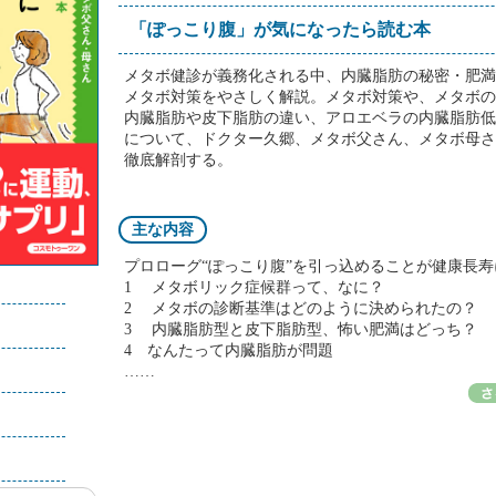
「ぽっこり腹」が気になったら読む本
メタボ健診が義務化される中、内臓脂肪の秘密・肥満
メタボ対策をやさしく解説。メタボ対策や、メタボの
内臓脂肪や皮下脂肪の違い、アロエベラの内臓脂肪低
について、ドクター久郷、メタボ父さん、メタボ母さ
徹底解剖する。
主な内容
プロローグ“ぽっこり腹”を引っ込めることが健康長寿
）
1 メタボリック症候群って、なに？
2 メタボの診断基準はどのように決められたの？
3 内臓脂肪型と皮下脂肪型、怖い肥満はどっち？
4 なんたって内臓脂肪が問題
……