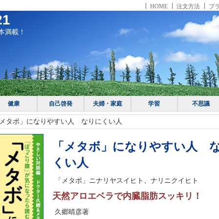
HOME
注文方法
プ
1
本満載！
健康
自己啓発
夫婦・家庭
学習
不思議
メタボ」になりやすい人 なりにくい人
「メタボ」になりやすい人 
くい人
「メタボ」ニナリヤスイヒト、ナリニクイヒト
天然アロエベラで内臓脂肪スッキリ！
久郷晴彦著