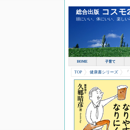
コスモ2
総合出版
頭にいい、体にいい、楽しい
HOME
子育て
TOP
健康書シリーズ
「