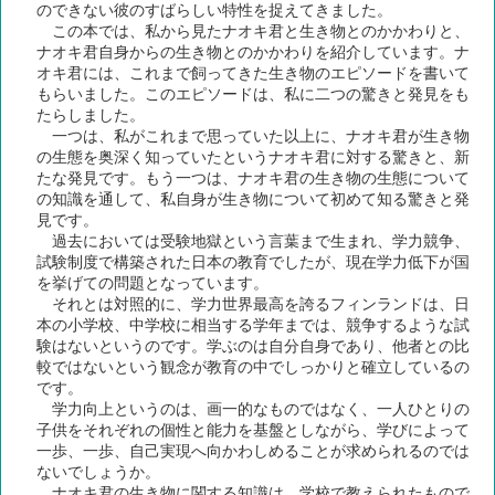
のできない彼のすばらしい特性を捉えてきました。
この本では、私から見たナオキ君と生き物とのかかわりと、
ナオキ君自身からの生き物とのかかわりを紹介しています。ナ
オキ君には、これまで飼ってきた生き物のエピソードを書いて
もらいました。このエピソードは、私に二つの驚きと発見をも
たらしました。
一つは、私がこれまで思っていた以上に、ナオキ君が生き物
の生態を奥深く知っていたというナオキ君に対する驚きと、新
たな発見です。もう一つは、ナオキ君の生き物の生態について
の知識を通して、私自身が生き物について初めて知る驚きと発
見です。
過去においては受験地獄という言葉まで生まれ、学力競争、
試験制度で構築された日本の教育でしたが、現在学力低下が国
を挙げての問題となっています。
それとは対照的に、学力世界最高を誇るフィンランドは、日
本の小学校、中学校に相当する学年までは、競争するような試
験はないというのです。学ぶのは自分自身であり、他者との比
較ではないという観念が教育の中でしっかりと確立しているの
です。
学力向上というのは、画一的なものではなく、一人ひとりの
子供をそれぞれの個性と能力を基盤としながら、学びによって
一歩、一歩、自己実現へ向かわしめることが求められるのでは
ないでしょうか。
ナオキ君の生き物に関する知識は、学校で教えられたもので