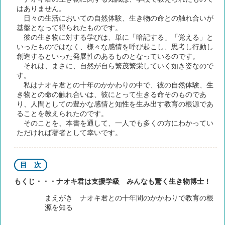
はありません。
日々の生活においての自然体験、生き物の命との触れ合いが
基盤となって得られたものです。
彼の生き物に対する学びは、単に「暗記する」「覚える」と
いったものではなく、様々な感情を呼び起こし、思考し行動し
創造するといった発展性のあるものとなっているのです。
それは、まさに、自然が自ら繁茂繁栄していく如き姿なので
す。
私はナオキ君との十年のかかわりの中で、彼の自然体験、生
き物との命の触れ合いは、彼にとって生きる命そのものであ
り、人間としての豊かな感情と知性を生み出す教育の根源であ
ることを教えられたのです。
そのことを、本書を通して、一人でも多くの方にわかってい
ただければ著者として幸いです。
目 次
もくじ・・・ナオキ君は支援学級 みんなも驚く生き物博士！
まえがき ナオキ君との十年間のかかわりで教育の根
源を知る