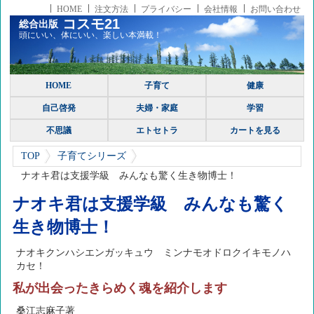
HOME
注文方法
プライバシー
会社情報
お問い合わせ
コスモ21
総合出版
頭にいい、体にいい、楽しい本満載！
HOME
子育て
健康
自己啓発
夫婦・家庭
学習
不思議
エトセトラ
カートを見る
TOP
子育てシリーズ
ナオキ君は支援学級 みんなも驚く生き物博士！
ナオキ君は支援学級 みんなも驚く
生き物博士！
ナオキクンハシエンガッキュウ ミンナモオドロクイキモノハ
カセ！
私が出会ったきらめく魂を紹介します
桑江志麻子著