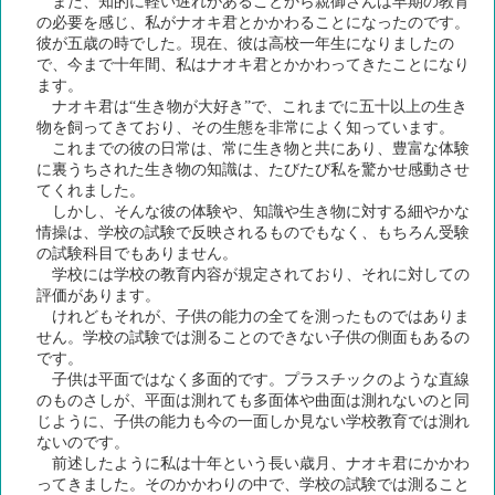
また、知的に軽い遅れがあることから親御さんは早期の教育
の必要を感じ、私がナオキ君とかかわることになったのです。
彼が五歳の時でした。現在、彼は高校一年生になりましたの
で、今まで十年間、私はナオキ君とかかわってきたことになり
ます。
ナオキ君は“生き物が大好き”で、これまでに五十以上の生き
物を飼ってきており、その生態を非常によく知っています。
これまでの彼の日常は、常に生き物と共にあり、豊富な体験
に裏うちされた生き物の知識は、たびたび私を驚かせ感動させ
てくれました。
しかし、そんな彼の体験や、知識や生き物に対する細やかな
情操は、学校の試験で反映されるものでもなく、もちろん受験
の試験科目でもありません。
学校には学校の教育内容が規定されており、それに対しての
評価があります。
けれどもそれが、子供の能力の全てを測ったものではありま
せん。学校の試験では測ることのできない子供の側面もあるの
です。
子供は平面ではなく多面的です。プラスチックのような直線
のものさしが、平面は測れても多面体や曲面は測れないのと同
じように、子供の能力も今の一面しか見ない学校教育では測れ
ないのです。
前述したように私は十年という長い歳月、ナオキ君にかかわ
ってきました。そのかかわりの中で、学校の試験では測ること