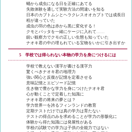
蛹から成虫になる日を正確にあてる
失敗体験を通して実験方法の間違いを知る
日本のカブトムシとヘラクレスオオカブトでは成長日
程が違っていた
成虫の羽の色は赤から黒に変化する！
クモとバッタを一緒にケージに入れて……
鋭い観察力でクモの正しい生態も知っていた
ナオキ君の中の埋もれている宝物をいかに引き出すか
5 学校では得られない本物の学力を身につけるには
学校で教えない漢字が書ける漢字力
驚くべきナオキ君の地理力
強い関心と反復が記憶を定着させる
意味記憶とエピソード記憶
生き物で豊かな学力を身につけたナオキ君
心が動くことで定着した知識に
ナオキ君の将来の夢とは？
学力世界一を誇るフィンランドの教育
定期テストだけでは真の学力は育たない
テストの得点のみを求めることが学力の形骸化に
体験から得た知識には発展性がある
学校の試験での学力は子供の全能力ではない