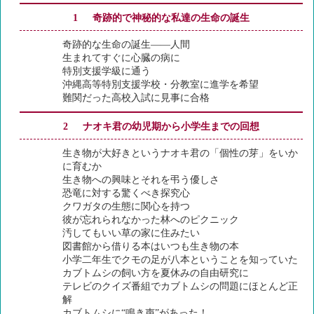
1 奇跡的で神秘的な私達の生命の誕生
奇跡的な生命の誕生――人間
生まれてすぐに心臓の病に
特別支援学級に通う
沖縄高等特別支援学校・分教室に進学を希望
難関だった高校入試に見事に合格
2 ナオキ君の幼児期から小学生までの回想
生き物が大好きというナオキ君の「個性の芽」をいか
に育むか
生き物への興味とそれを弔う優しさ
恐竜に対する驚くべき探究心
クワガタの生態に関心を持つ
彼が忘れられなかった林へのピクニック
汚してもいい草の家に住みたい
図書館から借りる本はいつも生き物の本
小学二年生でクモの足が八本ということを知っていた
カブトムシの飼い方を夏休みの自由研究に
テレビのクイズ番組でカブトムシの問題にほとんど正
解
カブトムシに“鳴き声”があった！