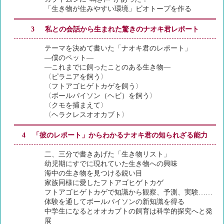
「生き物が住みやすい環境」ビオトープを作る
3 私との会話から生まれた驚きのナオキ君レポート
テーマを決めて書いた「ナオキ君のレポート」
―僕のペット―
―これまでに飼ったことのある生き物―
〈ピラニアを飼う〉
〈フトアゴヒゲトカゲを飼う〉
〈ボールパイソン（ヘビ）を飼う〉
〈クモを捕まえて〉
〈ヘラクレスオオカブト〉
4 「彼のレポート」からわかるナオキ君の知られざる能力
二、三分で書きあげた「生き物リスト」
幼児期にすでに現れていた生き物への興味
海中の生き物を見つける鋭い目
家族同様に愛したフトアゴヒゲトカゲ
フトアゴヒゲトカゲで知識から観察、予測、実験……
体験を通してボールパイソンの新知識を得る
中学生になるとオオカブトの飼育は科学的探究へと発
展