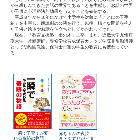
から親しんできたお話の世界であることを実感し、お話の世界
が子供に心理療法的効果を与えることを確信する。
平成８年から18年にかけて小学生を対象に「ことばの玉手
箱」を主宰し、朗読劇の公演を行う。以後、様々な問題を抱え
た子供と絵本やお話を仲立ちとしてかかわってきた。
現在、「教育支援塾 桑の木」主宰。また、近畿大学九州短
期大学非常勤講師、専修学校育成保育カレッジ学院非常勤講師
として幼稚園教諭、保育士志望の学生の教育にも携わってい
る。
一瞬で子育てが変
赤ちゃんの夜泣
わる奇跡の物語
き・ぐずりがピタ