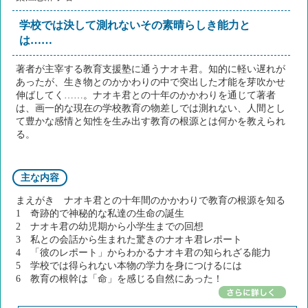
学校では決して測れないその素晴らしき能力と
は……
著者が主宰する教育支援塾に通うナオキ君。知的に軽い遅れが
あったが、生き物とのかかわりの中で突出した才能を芽吹かせ
伸ばしてく……。ナオキ君との十年のかかわりを通じて著者
は、画一的な現在の学校教育の物差しでは測れない、人間とし
て豊かな感情と知性を生み出す教育の根源とは何かを教えられ
る。
主な内容
まえがき ナオキ君との十年間のかかわりで教育の根源を知る
1 奇跡的で神秘的な私達の生命の誕生
2 ナオキ君の幼児期から小学生までの回想
3 私との会話から生まれた驚きのナオキ君レポート
4 「彼のレポート」からわかるナオキ君の知られざる能力
5 学校では得られない本物の学力を身につけるには
6 教育の根幹は「命」を感じる自然にあった！