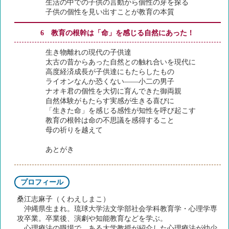
生活の中での子供の言動から個性の芽を探る
子供の個性を見い出すことが教育の本質
6 教育の根幹は「命」を感じる自然にあった！
生き物離れの現代の子供達
太古の昔からあった自然との触れ合いを現代に
高度経済成長が子供達にもたらしたもの
ライオンなんか恐くない――小二の男子
ナオキ君の個性を大切に育んできた御両親
自然体験がもたらす実感が生きる喜びに
「生きた命」を感じる感性が知性を呼び起こす
教育の根幹は命の不思議を感得すること
母の祈りを越えて
あとがき
プロフィール
桑江志麻子（くわえしまこ）
沖縄県生まれ。琉球大学法文学部社会学科教育学・心理学専
攻卒業。卒業後、演劇や知能教育などを学ぶ。
心理療法の職場で、ある大学教授が紹介した心理療法が幼少