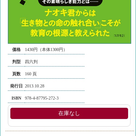
価格
1430円（本体1300円）
判型
四六判
頁数
160 頁
発行日
2013.10.28
ISBN
978-4-87795-272-3
在庫なし