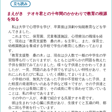
立ち読み
まえがき ナオキ君との十年間のかかわりで教育の根源
を知る
私は大学で心理学を学び、卒業後は演劇や知能教育などを学
んできました。
これまでに、保育園、児童養護施設、心理療法の職場を経
て、現在は『教育支援塾 桑の木』を主宰し、また、保育士、
幼稚園教諭を養成する学校で学生の教育にも携わっておりま
す。
『教育支援塾 桑の木』は、現在は少人数で一般の中学生の学
習指導も行っておりますが、もともとは何らかの問題を抱えた
子供を個別でみておりました。様々な子供達とかかわってきま
したが、一見、問題のある子供でもすばらしい特性があり、そ
れにふれるたびに私は、いたく感動してまいりました。
小学校の頃、無気力であった子供や不登校であった子供、ま
た軽度の発達障がいのある子供など様々ですが、その子供達と
のかかわりは長期に渡り、その成長に寄り添わせて頂いている
ことは、私の幸せであります。
その中の一人が、本書で紹介する呉屋ナオキ君です。
彼は生まれつき心臓に疾患があり、生後すぐと五歳の時、都
合二回も手術を行っています。