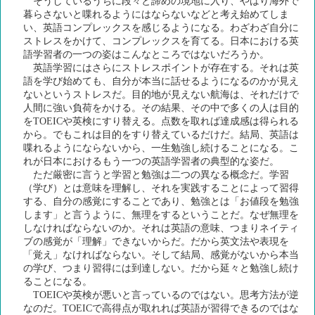
そうしているうちに段々と諦めの境地に入り、やはり海外で
暮らさないと喋れるようにはならないなどと考え始めてしま
い、英語コンプレックスを感じるようになる。わざわざ自分に
ストレスをかけて、コンプレックスを育てる。日本における英
語学習者の一つの姿はこんなところではないだろうか。
英語学習にはさらにストレスポイントが存在する。それは英
語を学び始めても、自分が本当に話せるようになるのかが見え
ないというストレスだ。目的地が見えない航海は、それだけで
人間に強い負荷をかける。その結果、その中で多くの人は目的
をTOEICや英検にすり替える。点数を取れば達成感は得られる
から。でもこれは目的をすり替えているだけだ。結局、英語は
喋れるようにならないから、一生勉強し続けることになる。こ
れが日本におけるもう一つの英語学習者の典型的な姿だ。
ただ厳密に言うと学習と勉強は二つの異なる概念だ。学習
（学び）とは意味を理解し、それを実践することによって習得
する、自分の感覚にすることであり、勉強とは「お値段を勉強
します」と言うように、無理をするということだ。なぜ無理を
しなければならないのか。それは英語の意味、つまりネイティ
ブの感覚が「理解」できないからだ。だから英文法や表現を
「覚え」なければならない。そして結局、感覚がないから本当
の学び、つまり習得には到達しない。だから延々と勉強し続け
ることになる。
TOEICや英検が悪いと言っているのではない。思考方法が逆
なのだ。TOEICで高得点が取れれば英語が習得できるのではな