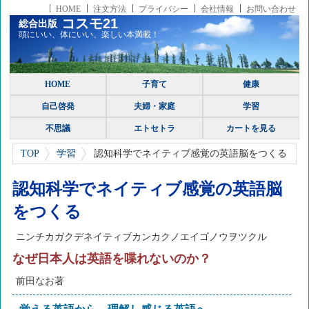
HOME
注文方法
プライバシー
会社情報
お問い合わせ
コスモ21
総合出版
頭にいい、体にいい、楽しい本満載！
HOME
子育て
健康
自己啓発
夫婦・家庭
学習
不思議
エトセトラ
カートを見る
TOP
学習
認知科学でネイティブ感覚の英語脳をつくる
認知科学でネイティブ感覚の英語脳
をつくる
ニンチカガクデネイティブカンカクノエイゴノウヲツクル
なぜ日本人は英語を喋れないのか？
前田なお著