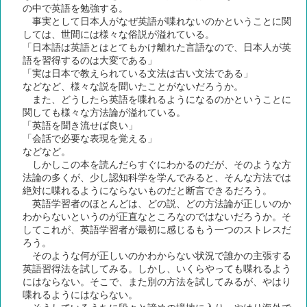
の中で英語を勉強する。
事実として日本人がなぜ英語が喋れないのかということに関
しては、世間には様々な俗説が溢れている。
「日本語は英語とはとてもかけ離れた言語なので、日本人が英
語を習得するのは大変である」
「実は日本で教えられている文法は古い文法である」
などなど、様々な説を聞いたことがないだろうか。
また、どうしたら英語を喋れるようになるのかということに
関しても様々な方法論が溢れている。
「英語を聞き流せば良い」
「会話で必要な表現を覚える」
などなど。
しかしこの本を読んだらすぐにわかるのだが、そのような方
法論の多くが、少し認知科学を学んでみると、そんな方法では
絶対に喋れるようにならないものだと断言できるだろう。
英語学習者のほとんどは、どの説、どの方法論が正しいのか
わからないというのが正直なところなのではないだろうか。そ
してこれが、英語学習者が最初に感じるもう一つのストレスだ
ろう。
そのような何が正しいのかわからない状況で誰かの主張する
英語習得法を試してみる。しかし、いくらやっても喋れるよう
にはならない。そこで、また別の方法を試してみるが、やはり
喋れるようにはならない。