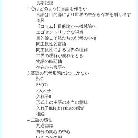
長期記憶
2.心はどのように言語を作るか
言語は目的論により世界の中から存在を削り出す
道具
【コラム】目的論から機械論へ
エゴセントリックな視点
目的論こそ私たちの思考の中核
間主観性と言語
間主観性による世界の理解
世界の理解が崩れるとき
物語の時間軸
存在から言語へ
3.英語の思考形態は2つしかない
SvC
SV(O)
>入れ子Ⅰ
入れ子Ⅱ
形式上の主語の本当の意味
入れ子Ⅲおよびthatの感覚
接続
4.主語の感覚
共通認識
自分の関心の中心
いくつかの例