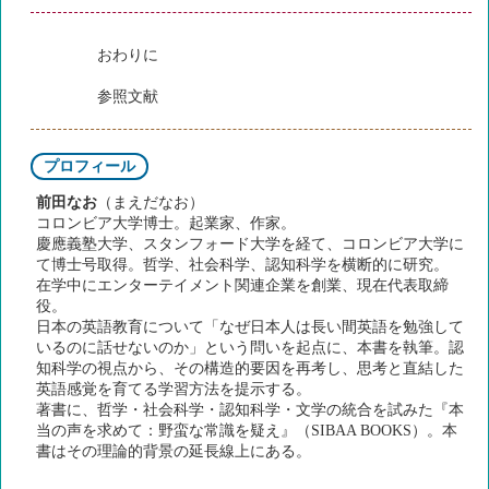
おわりに
参照文献
プロフィール
前田なお
（まえだなお）
コロンビア大学博士。起業家、作家。
慶應義塾大学、スタンフォード大学を経て、コロンビア大学に
て博士号取得。哲学、社会科学、認知科学を横断的に研究。
在学中にエンターテイメント関連企業を創業、現在代表取締
役。
日本の英語教育について「なぜ日本人は長い間英語を勉強して
いるのに話せないのか」という問いを起点に、本書を執筆。認
知科学の視点から、その構造的要因を再考し、思考と直結した
英語感覚を育てる学習方法を提示する。
著書に、哲学・社会科学・認知科学・文学の統合を試みた『本
当の声を求めて：野蛮な常識を疑え』（SIBAA BOOKS）。本
書はその理論的背景の延長線上にある。