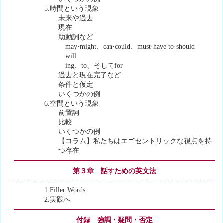
5.時間という現象
未来や過去
現在
助動詞など
may·might、can·could、must·have to·should
will
ing、to、そしてfor
過去と現在完了など
条件と仮定
いくつかの例
6.空間という現象
前置詞
比較
いくつかの例
【コラム】私たちはエゴセントリックな視点を持
つ存在
第３章 話すための英文法
1.Filler Words
2.実践へ
付録 強調・疑問・否定