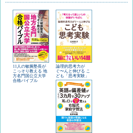
11人の敏腕塾長が
論理的思考力が
こっそり教える 地
ぐ〜んと伸びる こ
方名門国公立大学
ども「思考実験」
合格バイブル