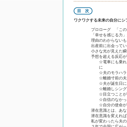
目 次
ワクワクする未来の自分にシ
プロローグ 「この
「幸せを感じる力」
理由のわからないも
出産前に出会ってい
小さな光が見えた瞬
予想を超える反応が
☆電車にも乗れ
に
☆夫のモラハラ
☆離婚寸前の夫
☆夫が誕生日に
☆離婚しシング
☆目立つことが
☆自信のなかっ
☆自分の使命が
潜在意識とは、あな
潜在意識を変えれば
私が変わったら夫の
２年で全国に広がっ