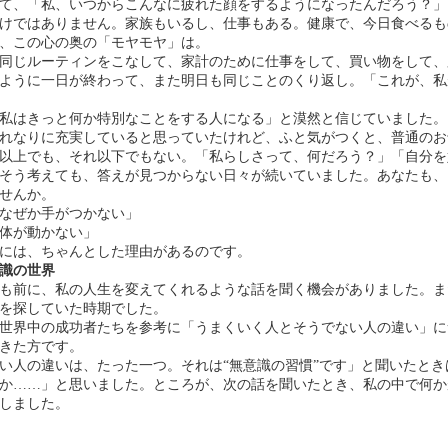
て、「私、いつからこんなに疲れた顔をするようになったんだろう？」
けではありません。家族もいるし、仕事もある。健康で、今日食べるも
、この心の奥の「モヤモヤ」は。
同じルーティンをこなして、家計のために仕事をして、買い物をして、
ように一日が終わって、また明日も同じことのくり返し。「これが、私
私はきっと何か特別なことをする人になる」と漠然と信じていました。
れなりに充実していると思っていたけれど、ふと気がつくと、普通のお
以上でも、それ以下でもない。「私らしさって、何だろう？」「自分を
そう考えても、答えが見つからない日々が続いていました。あなたも、
せんか。
なぜか手がつかない」
体が動かない」
には、ちゃんとした理由があるのです。
識の世界
も前に、私の人生を変えてくれるような話を聞く機会がありました。ま
を探していた時期でした。
世界中の成功者たちを参考に「うまくいく人とそうでない人の違い」に
きた方です。
い人の違いは、たった一つ。それは“無意識の習慣”です」と聞いたとき
か……」と思いました。ところが、次の話を聞いたとき、私の中で何か
しました。