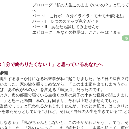
プロローグ『私の人生このままでいいの？』と思って
へ
パートⅠ これが「３分イライラ・モヤモヤ解消法」
パートⅡ ５つのステップ完全ガイド
パートⅢ あなたも試してみませんか
エピローグ あなたの物語は、ここからはじまる
の自分で終わりたくない！」と思っているあなたへ
瞬間
誕生するきっかけになる出来事が私に起こりました。その日の深夜２時
いました。家の鍵を握りしめながら、「このまま家を出てしまおうか」
ば、あの夜が私の人生を変える「転換点」だったのです。
とき、奥の部屋で寝ている生後６カ月の息子の小さな寝息が聞こえまし
…」と思った瞬間、私の足は固まり、それ以上動けませんでした。
当然でしょ」と思われるかもしれませんが、そのとき私は、はっきりと
任を果たそうとしている”けれど、それが“自分の人生を生きている”こと
しなきゃ」「私がちゃんとしないと、この子がかわいそう」。でも、そ
いきました。「私の人生って、これで終わり？」「本当の私って、何だ