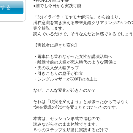
●特別な才能は不要
●誰でも今日から実践可能
入する
「3分イライラ・モヤモヤ解消法」から始まり、
潜在意識を書き換える未来覚醒クリアリングの5つの
完全解説します。
読んでいるだけで、そうなんだと体感できるでしょう
【実践者に起きた変化】
・電車にも乗れなかった女性が講演活動へ
・離婚寸前の夫婦が恋人時代のような関係に
・夫の収入が大幅アップ
・引きこもりの息子が自立
・シングルマザーが600坪の地主に
なぜ、こんな変化が起きたのか？
それは「現実を変えよう」と頑張ったからではなく、
“潜在意識の設定”を変えただけだったのです。
本書は、セッション形式で進むので、
読みながらそのまま体験できます。
５つのステップを順番に実践するだけで、