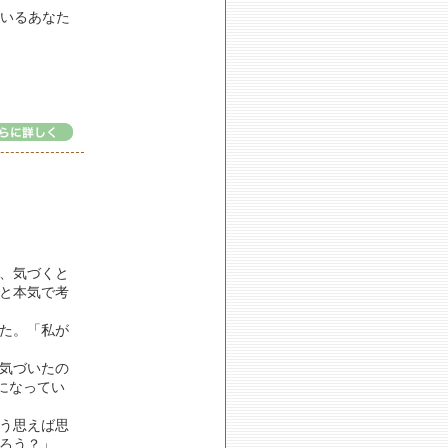
いるあなた
、気づくと
と本気で考
た。「私が
気づいたの
になってい
う思えば思
ろう？」