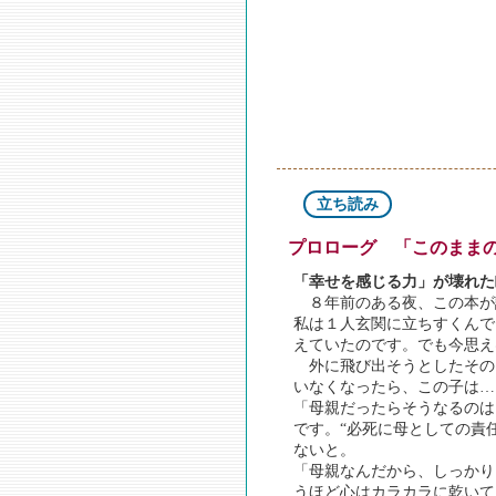
立ち読み
プロローグ 「このまま
「幸せを感じる力」が壊れた
８年前のある夜、この本が
私は１人玄関に立ちすくんで
えていたのです。でも今思え
外に飛び出そうとしたその
いなくなったら、この子は…
「母親だったらそうなるのは
です。“必死に母としての責
ないと。
「母親なんだから、しっかり
うほど心はカラカラに乾いて