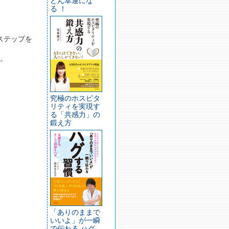
どん幸運にな
る ！
ステップを
。
究極のホスピタ
リティを実現す
る「共感力」の
鍛え方
「ありのままで
いいよ」が一瞬
で伝わる ハグ