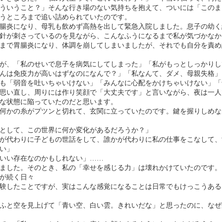
ういうこと？」そんな行き場のない気持ちを抱えて、ついには「このま
うところまで追い詰められていたのです。
腸炎になり、母乳も飲めず高熱を出して緊急入院しました。息子の幼く
針が刺さっているのを見ながら、こんなふうになるまで私が気づかなか
まで胃腸炎になり、体調を崩してしまいましたが、それでも自分を責め
が、「私のせいで息子を病気にしてしまった」「私がもっとしっかりし
んは免疫力が高いはずなのになんで？」「私なんて、ダメ、母親失格」
も「弱音を吐いちゃいけない」「みんなに心配をかけちゃいけない」「
思い直し、周りには作り笑顔で「大丈夫です」と言いながら、夜は一人
な状態に陥っていたのだと思います。
何かの糸がプツンと切れて、玄関に立っていたのです。鍵を握りしめな
として、この世界に何か変化があるだろうか？」
が代わりに子どもの世話をして、誰かが代わりに私の仕事をこなして、
い」
いい存在なのかもしれない」……
ました。そのとき、私の「幸せを感じる力」は壊れかけていたのです。
が続く日々
験したことですが、実はこんな感覚になることは日常でもけっこうある
ふと空を見上げて「青い空、白い雲。きれいだな」と思ったのに、なぜ