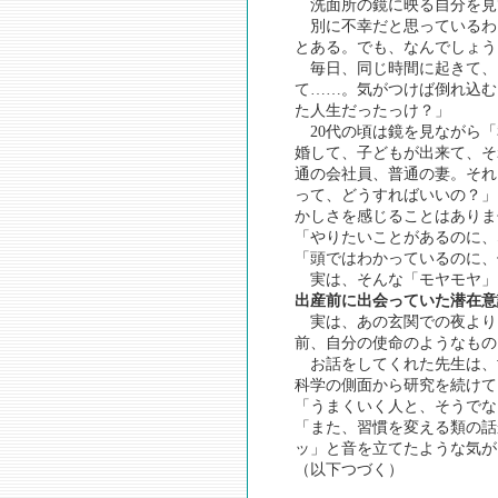
洗面所の鏡に映る自分を見
別に不幸だと思っているわ
とある。でも、なんでしょう
毎日、同じ時間に起きて、
て……。気がつけば倒れ込む
た人生だったっけ？」
20代の頃は鏡を見ながら「
婚して、子どもが出来て、そ
通の会社員、普通の妻。それ
って、どうすればいいの？」
かしさを感じることはありま
「やりたいことがあるのに、
「頭ではわかっているのに、
実は、そんな「モヤモヤ」
出産前に出会っていた潜在意
実は、あの玄関での夜より
前、自分の使命のようなもの
お話をしてくれた先生は、
科学の側面から研究を続けて
「うまくいく人と、そうでな
「また、習慣を変える類の話
ッ」と音を立てたような気が
（以下つづく）