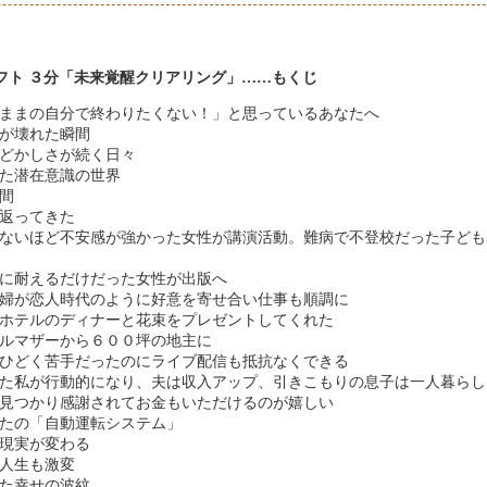
フト ３分「未来覚醒クリアリング」……もくじ
ままの自分で終わりたくない！」と思っているあなたへ
が壊れた瞬間
どかしさが続く日々
た潜在意識の世界
間
返ってきた
ないほど不安感が強かった女性が講演活動。難病で不登校だった子ども
に耐えるだけだった女性が出版へ
婦が恋人時代のように好意を寄せ合い仕事も順調に
ホテルのディナーと花束をプレゼントしてくれた
ルマザーから６００坪の地主に
ひどく苦手だったのにライブ配信も抵抗なくできる
た私が行動的になり、夫は収入アップ、引きこもりの息子は一人暮らし
見つかり感謝されてお金もいただけるのが嬉しい
たの「自動運転システム」
現実が変わる
人生も激変
た幸せの波紋