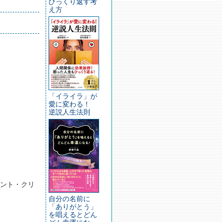
ひっくり返す考
え方
「イライラ」が
愛に変わる！
逆説人生法則
ント・クリ
自分の名前に
「ありがとう」
を唱えるとどん