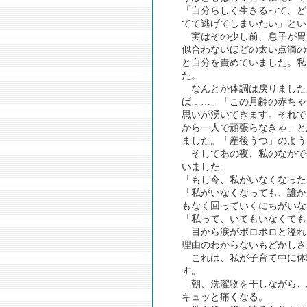
「自分らしく生きるって、ど
てて逃げてしまいたい」とい
実はその少し前、息子が胃
似合わないほどの太い点滴の
と自分を責めていました。私
た。
なんとか体調は戻りました
ば……」「この月齢の赤ちゃ
思いが湧いてきます。それで
から一人で頑張らなきゃ」と
ました。「産後うつ」のよう
そしてあの夜、私のなかで
いました。
「もし今、私がいなくなった
「私がいなくなっても、誰か
もなく回っていくにちがいな
「私って、いてもいなくても
目から涙がポロポロと溢れ
理由のわからないもどかしさ
これは、私が子育て中に体
す。
朝、洗濯物を干しながら、
キュッと痛くなる。