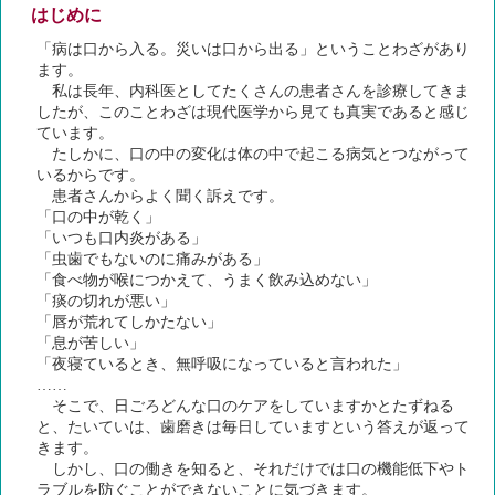
はじめに
「病は口から入る。災いは口から出る」ということわざがあり
ます。
私は長年、内科医としてたくさんの患者さんを診療してきま
したが、このことわざは現代医学から見ても真実であると感じ
ています。
たしかに、口の中の変化は体の中で起こる病気とつながって
いるからです。
患者さんからよく聞く訴えです。
「口の中が乾く」
「いつも口内炎がある」
「虫歯でもないのに痛みがある」
「食べ物が喉につかえて、うまく飲み込めない」
「痰の切れが悪い」
「唇が荒れてしかたない」
「息が苦しい」
「夜寝ているとき、無呼吸になっていると言われた」
……
そこで、日ごろどんな口のケアをしていますかとたずねる
と、たいていは、歯磨きは毎日していますという答えが返って
きます。
しかし、口の働きを知ると、それだけでは口の機能低下やト
ラブルを防ぐことができないことに気づきます。