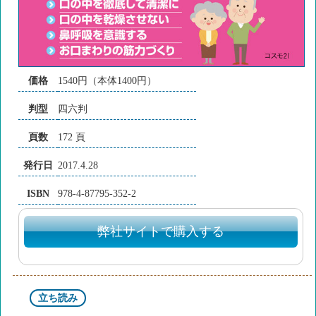
価格
1540円（本体1400円）
判型
四六判
頁数
172 頁
発行日
2017.4.28
ISBN
978-4-87795-352-2
弊社サイトで購入する
立ち読み