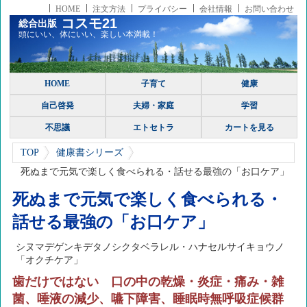
HOME
注文方法
プライバシー
会社情報
お問い合わせ
コスモ21
総合出版
頭にいい、体にいい、楽しい本満載！
HOME
子育て
健康
自己啓発
夫婦・家庭
学習
不思議
エトセトラ
カートを見る
TOP
健康書シリーズ
死ぬまで元気で楽しく食べられる・話せる最強の「お口ケア」
死ぬまで元気で楽しく食べられる・
話せる最強の「お口ケア」
シヌマデゲンキデタノシクタベラレル・ハナセルサイキョウノ
「オクチケア」
歯だけではない 口の中の乾燥・炎症・痛み・雑
菌、唾液の減少、嚥下障害、睡眠時無呼吸症候群