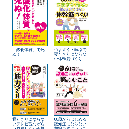
「酸化体質」で死
つまずく・転ぶで
ぬ！
寝たきりにならな
い体幹筋づくり
寝たきりにならな
60歳からはじめる
いテレビ観ながら
認知症にならない
ゴロ寝しながら無
超簡単脳にいいこ