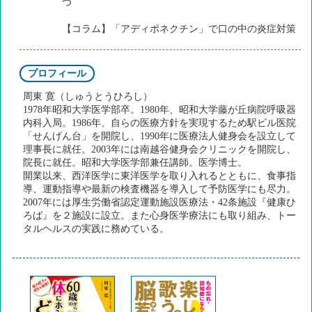
つ
【コラム】「アディポネクチン」で口の中の炎症対策
プロフィール
周東 寛（しゅうとうひろし）
1978年昭和大学医学部卒。1980年、昭和大学藤が丘病院呼吸器
内科入局。1986年、自らの医療方針を実現するため駅ビル医院
「せんげん台」を開院し、1990年に医療法人健身会を設立して
理事長に就任。2003年には南越谷健身会クリニックを開院し、
院長に就任。昭和大学医学部兼任講師。医学博士。
開業以来、西洋医学に東洋医学を取り入れるとともに、食事指
導、運動指導や最新の検査機器を導入して予防医学にも尽力。
2007年には厚生労働省認定運動施設医療法・42条施設『健康ひ
ろば』を２施設に設立。また心身医学療法にも取り組み、トー
タルヘルスの実践に務めている。