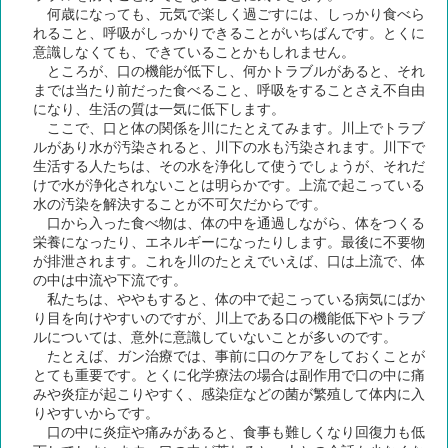
何歳になっても、元気で楽しく過ごすには、しっかり食べら
れること、呼吸がしっかりできることがいちばんです。とくに
意識しなくても、できていることかもしれません。
ところが、口の機能が低下し、何かトラブルがあると、それ
までは当たり前だった食べること、呼吸をすることさえ不自由
になり、生活の質は一気に低下します。
ここで、口と体の関係を川にたとえてみます。川上でトラブ
ルがあり水が汚染されると、川下の水も汚染されます。川下で
生活する人たちは、その水を浄化して使うでしょうが、それだ
けで水が浄化されないことは明らかです。上流で起こっている
水の汚染を解決することが不可欠だからです。
口から入った食べ物は、体の中を通過しながら、体をつくる
栄養になったり、エネルギーになったりします。最後に不要物
が排泄されます。これを川のたとえでいえば、口は上流で、体
の中は中流や下流です。
私たちは、ややもすると、体の中で起こっている病気にばか
り目を向けやすいのですが、川上である口の機能低下やトラブ
ルについては、意外に意識していないことが多いのです。
たとえば、ガン治療では、事前に口のケアをしておくことが
とても重要です。とくに化学療法の場合は副作用で口の中に痛
みや炎症が起こりやすく、感染症などの菌が繁殖して体内に入
りやすいからです。
口の中に炎症や痛みがあると、食事も難しくなり回復力も低