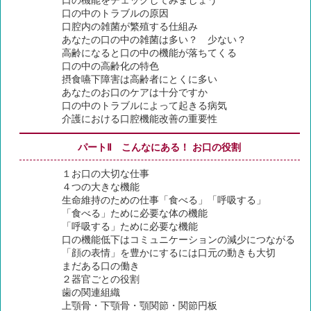
口の機能をチェックしてみましょう
口の中のトラブルの原因
口腔内の雑菌が繁殖する仕組み
あなたの口の中の雑菌は多い？ 少ない？
高齢になると口の中の機能が落ちてくる
口の中の高齢化の特色
摂食嚥下障害は高齢者にとくに多い
あなたのお口のケアは十分ですか
口の中のトラブルによって起きる病気
介護における口腔機能改善の重要性
パートⅡ こんなにある！ お口の役割
１お口の大切な仕事
４つの大きな機能
生命維持のための仕事「食べる」「呼吸する」
「食べる」ために必要な体の機能
「呼吸する」ために必要な機能
口の機能低下はコミュニケーションの減少につながる
「顔の表情」を豊かにするには口元の動きも大切
まだある口の働き
２器官ごとの役割
歯の関連組織
上顎骨・下顎骨・顎関節・関節円板