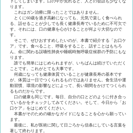
下してしまいます。口の中が荒れると、人との会話も少なくな
ります。
これはガン治療に限ったことではありません。
とくに60歳を過ぎ高齢になっても、元気で楽しく食べられ
る、話せることが少しでも長く健康長寿でいるために不可欠で
す。それには、口の健康を心がけることが何より大切なので
す。
そこで、ぜひおすすめしたいのが、本書で紹介する「お口ケ
ア」です。食べること、呼吸をすること、話すことはもちろ
ん、命に関わる誤嚥性肺炎や睡眠時無呼吸症候群の予防にもな
ります。
誰でも簡単にはじめられますが、いちばんは続けていただく
ことです。これがとても大事です。
何歳になっても健康体質でいることが健康長寿の基本です
が、体質は一日でつくられるものではありません。食生活や運
動習慣、環境の影響などによって、長い期間をかけてつくられ
るものだからです。
口の健康も同じです。毎日、自分の口とどのように付き合っ
ているかをチェックしてみてください。そして、今日から「お
口ケア」をはじめてください。
本書がそのための確かなガイドになることを心から願ってい
ます。
最後に、私が医術に関して日ごろから信条にしている言葉を
著して終わります。