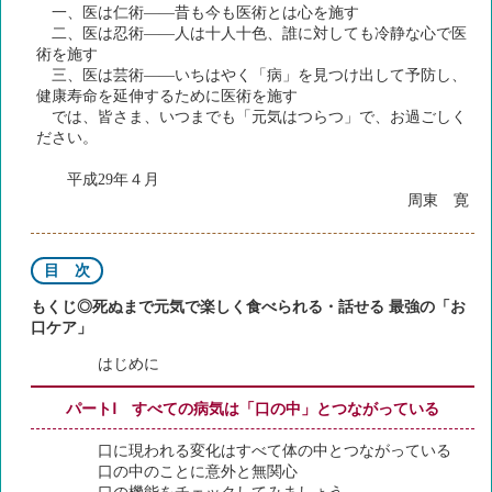
一、医は仁術――昔も今も医術とは心を施す
二、医は忍術――人は十人十色、誰に対しても冷静な心で医
術を施す
三、医は芸術――いちはやく「病」を見つけ出して予防し、
健康寿命を延伸するために医術を施す
では、皆さま、いつまでも「元気はつらつ」で、お過ごしく
ださい。
平成29年４月
周東 寛
目 次
もくじ◎死ぬまで元気で楽しく食べられる・話せる 最強の「お
口ケア」
はじめに
パートⅠ すべての病気は「口の中」とつながっている
口に現われる変化はすべて体の中とつながっている
口の中のことに意外と無関心