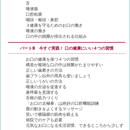
舌
唾液腺
口腔粘膜
咽頭・喉頭・鼻腔
３健康を守るためのお口の働き
唾液の働き
口の中の雑菌が排出される仕組み
パートⅢ 今すぐ実践！ 口の健康にいい４つの習慣
お口の健康を保つ４つの習慣
構造が複雑な口の中は雑菌がたまりやすい
正しい歯磨きの方法
歯ブラシ以外の用具も使いましょう
正しいうがいの方法
唾液の分泌を促進する
鼻呼吸を意識する
舌根の筋力づくり
「お口の太極拳」は絶好の口腔機能訓練
唇の動きをよくするマッサージ
笑いで横隔膜の筋肉を鍛える
病院でのケアも必要
元気なお口になる生活習慣、できるところから少しず